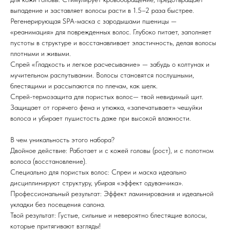
выпадение и заставляет волосы расти в 1.5–2 раза быстрее.
Регенерирующая SPA-маска с зародышами пшеницы —
«реанимация» для поврежденных волос. Глубоко питает, заполняет
пустоты в структуре и восстанавливает эластичность, делая волосы
плотными и живыми.
Спрей «Гладкость и легкое расчесывание» — забудь о колтунах и
мучительном распутывании. Волосы становятся послушными,
блестящими и рассыпаются по плечам, как шелк.
Спрей-термозащита для пористых волос— твой невидимый щит.
Защищает от горячего фена и утюжка, «запечатывает» чешуйки
волоса и убирает пушистость даже при высокой влажности.
В чем уникальность этого набора?
Двойное действие: Работает и с кожей головы (рост), и с полотном
волоса (восстановление).
Специально для пористых волос: Спреи и маска идеально
дисциплинируют структуру, убирая «эффект одуванчика».
Профессиональный результат: Эффект ламинирования и идеальной
укладки без посещения салона.
Твой результат: Густые, сильные и невероятно блестящие волосы,
которые притягивают взгляды!